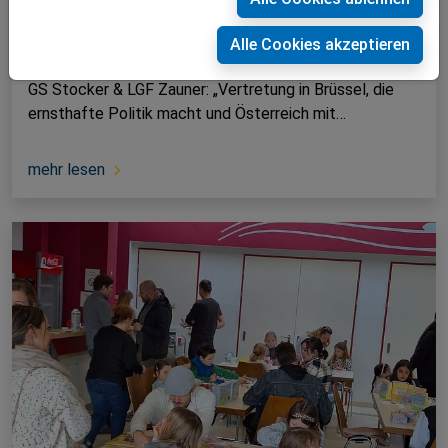
31.05.2024
Alle Cookies akzeptieren
VPNÖ stimmt sich auf EU-Wahl ein
GS Stocker & LGF Zauner: „Vertretung in Brüssel, die
ernsthafte Politik macht und Österreich mit…
mehr lesen